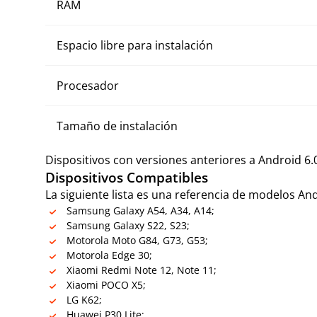
RAM
Espacio libre para instalación
Procesador
Tamaño de instalación
Dispositivos con versiones anteriores a Android 6
Dispositivos Compatibles
La siguiente lista es una referencia de modelos A
Samsung Galaxy A54, A34, A14;
Samsung Galaxy S22, S23;
Motorola Moto G84, G73, G53;
Motorola Edge 30;
Xiaomi Redmi Note 12, Note 11;
Xiaomi POCO X5;
LG K62;
Huawei P30 Lite;