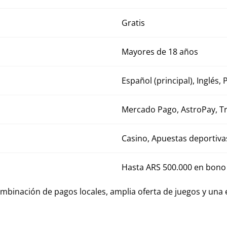
Gratis
Mayores de 18 años
Español (principal), Inglés,
Mercado Pago, AstroPay, Tr
Casino, Apuestas deportivas
Hasta ARS 500.000 en bono +
mbinación de pagos locales, amplia oferta de juegos y una 