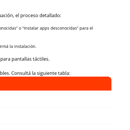
ación, el proceso detallado:
conocidas” o “Instalar apps desconocidas” para el
rmá la instalación.
ara pantallas táctiles.
es. Consultá la siguiente tabla: