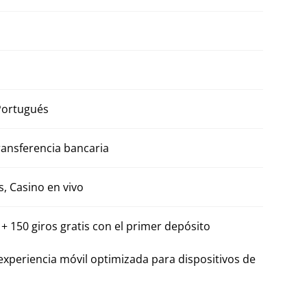
 Portugués
ansferencia bancaria
, Casino en vivo
 150 giros gratis con el primer depósito
experiencia móvil optimizada para dispositivos de