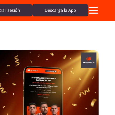
ciar sesión
Descargá la App