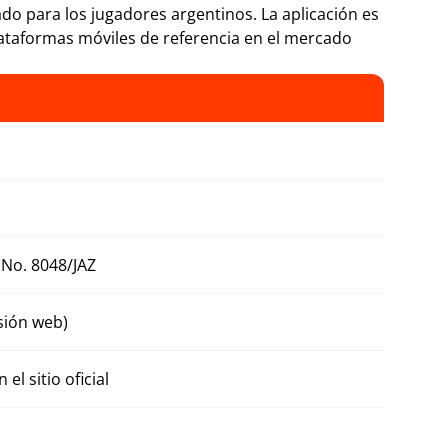
do para los jugadores argentinos. La aplicación es
ataformas móviles de referencia en el mercado
No. 8048/JAZ
sión web)
el sitio oficial