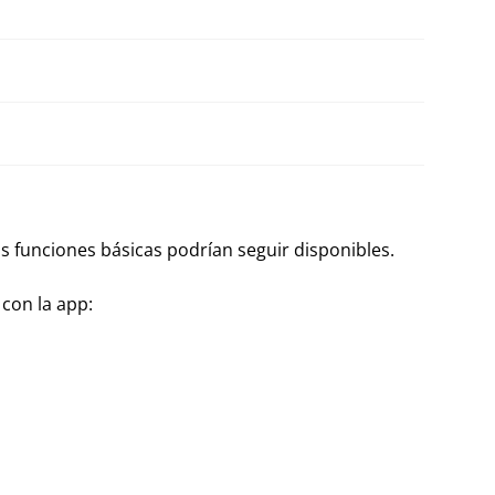
 funciones básicas podrían seguir disponibles.
con la app: